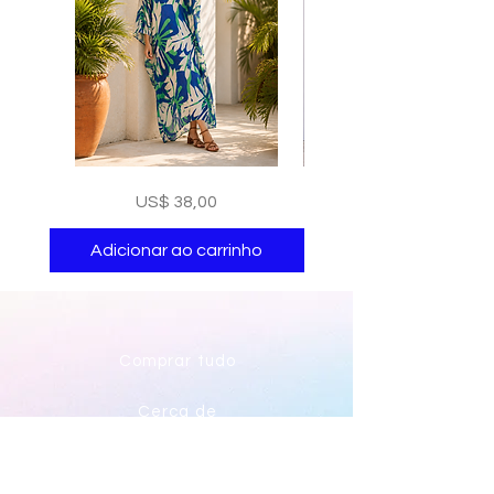
Floral
print
Preço
US$ 38,00
kaftan
kaftan
cotton
cotton
-
-
summer
summer
Adicionar ao carrinho
Adicionar ao carri
beach
beach
wear
wear
caftan
caftan
long
long
Comprar tudo
Cerca de
Contato